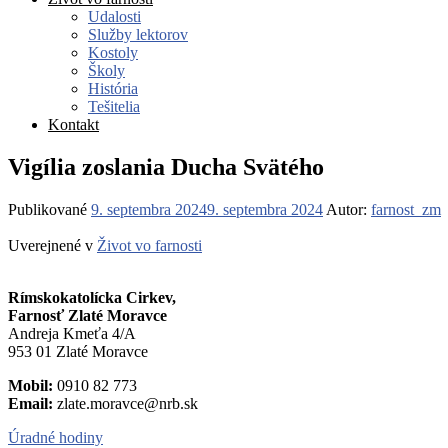
Udalosti
Služby lektorov
Kostoly
Školy
História
Tešitelia
Kontakt
Vigília zoslania Ducha Svätého
Publikované
9. septembra 2024
9. septembra 2024
Autor:
farnost_zm
Uverejnené v
Život vo farnosti
Rímskokatolícka Cirkev,
Farnosť Zlaté Moravce
Andreja Kmeťa 4/A
953 01 Zlaté Moravce
Mobil:
0910 82 773
Email:
zlate.moravce@nrb.sk
Úradné hodiny