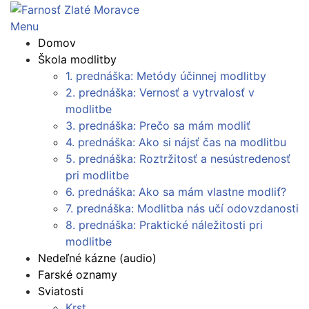
Prejsť
na
Menu
obsah
Domov
Škola modlitby
1. prednáška: Metódy účinnej modlitby
2. prednáška: Vernosť a vytrvalosť v
modlitbe
3. prednáška: Prečo sa mám modliť
4. prednáška: Ako si nájsť čas na modlitbu
5. prednáška: Roztržitosť a nesústredenosť
pri modlitbe
6. prednáška: Ako sa mám vlastne modliť?
7. prednáška: Modlitba nás učí odovzdanosti
8. prednáška: Praktické náležitosti pri
modlitbe
Nedeľné kázne (audio)
Farské oznamy
Sviatosti
Krst