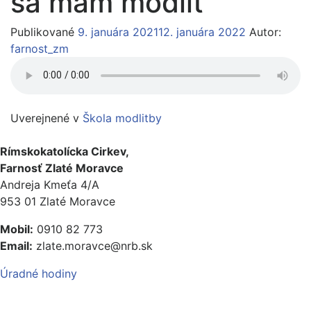
sa mám modliť
Publikované
9. januára 2021
12. januára 2022
Autor:
farnost_zm
Uverejnené v
Škola modlitby
Rímskokatolícka Cirkev,
Farnosť Zlaté Moravce
Andreja Kmeťa 4/A
953 01 Zlaté Moravce
Mobil:
0910 82 773
Email:
zlate.moravce@nrb.sk
Úradné hodiny
UŽitoČné Odkazy