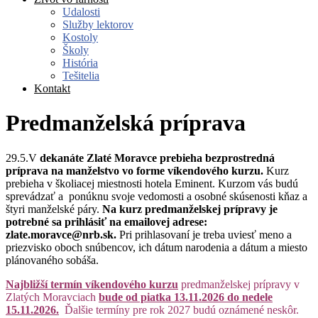
Udalosti
Služby lektorov
Kostoly
Školy
História
Tešitelia
Kontakt
Predmanželská príprava
29.5.V
dekanáte Zlaté Moravce prebieha bezprostredná
príprava na manželstvo vo forme víkendového kurzu.
Kurz
prebieha v školiacej miestnosti hotela Eminent.
Kurzom vás budú
sprevádzať a ponúknu svoje vedomosti a osobné skúsenosti kňaz a
štyri manželské páry.
Na kurz predmanželskej prípravy je
potrebné sa prihlásiť na emailovej adrese:
zlate.moravce@nrb.sk.
Pri prihlasovaní je treba uviesť meno a
priezvisko oboch snúbencov, ich dátum narodenia a dátum a miesto
plánovaného sobáša.
Najbližší termín víkendového kurzu
predmanželskej prípravy v
Zlatých Moravciach
bude od piatka 13.11.2026 do nedele
15.11.2026.
Ďalšie termíny pre rok 2027 budú
oznámené neskôr.