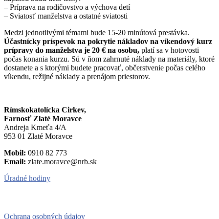
– Príprava na rodičovstvo a výchova detí
– Sviatosť manželstva a ostatné sviatosti
Medzi jednotlivými témami bude 15-20 minútová prestávka.
Účastnícky príspevok na pokrytie nákladov na víkendový kurz
prípravy do manželstva je 20 € na osobu,
platí sa v hotovosti
počas konania kurzu. Sú v ňom zahrnuté náklady na materiály, ktoré
dostanete a s ktorými budete pracovať, občerstvenie počas celého
víkendu, režijné náklady a prenájom priestorov.
Rímskokatolícka Cirkev,
Farnosť Zlaté Moravce
Andreja Kmeťa 4/A
953 01 Zlaté Moravce
Mobil:
0910 82 773
Email:
zlate.moravce@nrb.sk
Úradné hodiny
UŽitoČné Odkazy
Ochrana osobných údajov