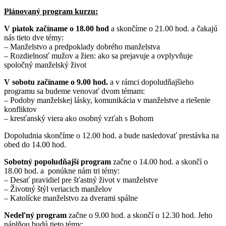
Plánovaný program kurzu:
V piatok začíname o 18.00 hod
a skončíme o 21.00 hod. a čakajú
nás tieto dve témy:
–
Manželstvo a predpoklady dobrého manželstva
–
Rozdielnosť mužov a žien: ako sa prejavuje a ovplyvňuje
spoločný manželský život
V sobotu začíname o 9.00 hod.
a v rámci dopoludňajšieho
programu sa budeme venovať dvom témam:
– Podoby manželskej lásky, komunikácia v manželstve a riešenie
konfliktov
– kresťanský viera ako osobný vzťah s Bohom
Dopoludnia skončíme o 12.00 hod. a bude nasledovať prestávka na
obed do 14.00 hod.
Sobotný popoludňajší program
začne o 14.00 hod. a skončí o
18.00 hod. a ponúkne nám tri témy:
– Desať pravidiel pre šťastný život v manželstve
– Životný štýl veriacich manželov
– Katolícke manželstvo za dverami spálne
Nedeľný program
začne o 9.00 hod. a skončí o 12.30 hod. Jeho
náplňou budú tieto témy: