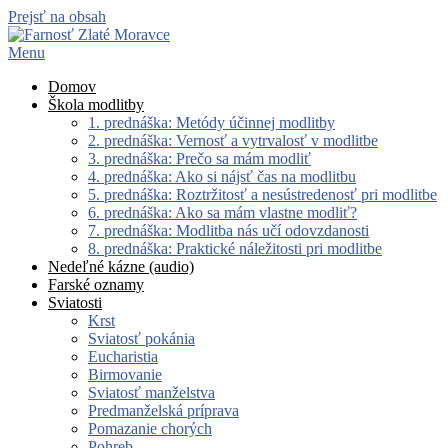
Prejsť na obsah
Menu
Domov
Škola modlitby
1. prednáška: Metódy účinnej modlitby
2. prednáška: Vernosť a vytrvalosť v modlitbe
3. prednáška: Prečo sa mám modliť
4. prednáška: Ako si nájsť čas na modlitbu
5. prednáška: Roztržitosť a nesústredenosť pri modlitbe
6. prednáška: Ako sa mám vlastne modliť?
7. prednáška: Modlitba nás učí odovzdanosti
8. prednáška: Praktické náležitosti pri modlitbe
Nedeľné kázne (audio)
Farské oznamy
Sviatosti
Krst
Sviatosť pokánia
Eucharistia
Birmovanie
Sviatosť manželstva
Predmanželská príprava
Pomazanie chorých
Pohreb